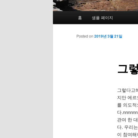
Main menu
홈
샘플 페이지
Skip to primary content
Skip to secondary content
Post navigation
Posted on
2019년 3월 21일
그렇
그렇다고해
지만 에르도
를 의도적
다.nnnnn
관여 한 
다. 우리
이 참여해야