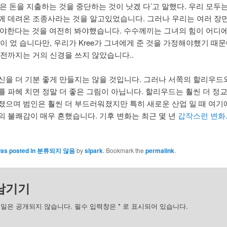
많은 돈을 지출하는 것을 중단하는 것이 낫겠 다’고 말했다. 우리 모두
께 데려온 조종사라는 것을 알고있었습니다. 그러나 우리는 여러 장면
어야한다는 것을 여전히 봐야했습니다. 수수께끼는 그녀의 힘이 어디
것이 었 습니다만, 우리가 Kree가 그녀에게 준 것을 가정해야했기 때
 전까지는 거의 신경을 쓰지 않았습니다..
신을 더 기분 좋게 만들지는 않을 것입니다. 그러나 서쪽의 할리우드
를 파헤 치면 정말 더 좋은 그림이 아닙니다. 할리우드는 훨씬 더 정
졌으며 범인은 훨씬 더 부드러워졌지만 특히 새로운 산업 일 때 여기
의 불쾌감이 매우 흔했습니다. 기후 변화는 최근 몇 년
갑작스런 변화.
was posted in
분류되지 않음
by
slpark
. Bookmark the
permalink
.
남기기
일은 공개되지 않습니다. 필수 입력창은
*
로 표시되어 있습니다.