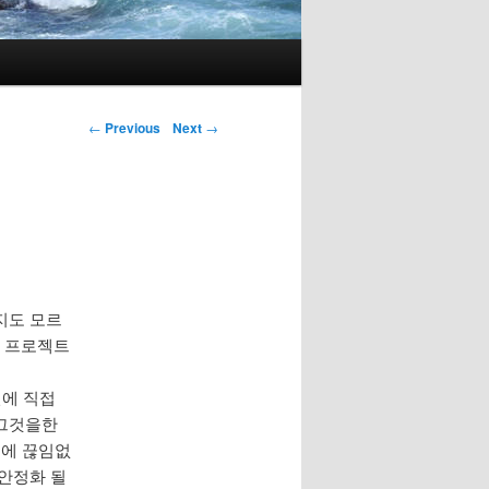
←
Previous
Next
→
지도 모르
는이 프로젝트
재건에 직접
 그것을한
국에 끊임없
 안정화 될