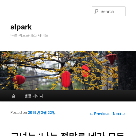
Sear
slpark
다른 워드프레스 사이트
Main menu
홈
샘플 페이지
Skip to primary content
Skip to secondary content
Posted on
2019년 3월 22일
Post navigation
←
Previous
Next
→
그녀는 ‘나는 정말로 네가 모든