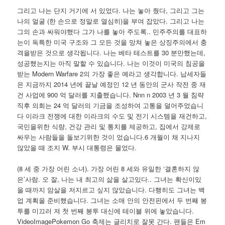
그리고 나는 단지 거기에 서 있었다. 나는 놓아 줬다, 그리고 그는
나의 얼굴 (한 손으로 정말로 열심히)을 부여 잡았다. 그리고 나는
그의 손과 싸워야했다 그가 나를 놓아 주도록.. 민주주의를 대표하
는이 독특한 미국 구조와 그 모든 것을 망쳐 놓은 상징주의에서 충
격을받은 것으로 생각됩니다. 나는 베타 테스트를 30 분만했는데,
성공했는지는 아직 말할 수 있습니다. 나는 이것이 미국의 침공을
받는 Modern Warfare 2의 가장 좋은 예라고 생각합니다. 납세자들
은 지금까지 2014 년에 끝날 예정인 12 년 동안의 군사 작전 중 재
건 사업에 900 억 달러를 지출했습니다. Nnn n 2003 년 3 월 침략
직후 의회는 24 억 달러의 기금을 조성하여 고통을 덜어주었습니
다 이라크 전쟁에 대한 이라크의 수도 및 전기 시스템을 재건하고,
국민을위한 식량, 건강 관리 및 통치를 제공하고, 집에서 강제로
싸우는 사람들을 돌보기위한 것이 었습니다.6 개월이 채 지나지
않았을 때 조지 W. 부시 대통령은 물었다.
(8 세 중 가장 어린 소녀). 가장 어린 8 세와 유일한 ‘결혼하지 않
은’사람. 오 잘, 나는 내 최고의 삶을 살고있다.. 그녀는 확신이있
을 때까지 암살을 저지르고 싶지 않았습니다. 다행히도 그녀는 백
업 계획을 준비했습니다. 그녀는 소매 안의 안전핀에서 두 번째 봉
투를 미끄러 져 첫 번째 봉투 대신에 테이블 위에 놓았습니다.
VideoImagePokemon Go 축제는 글리치로 잘못 간다. 팬들은 Em