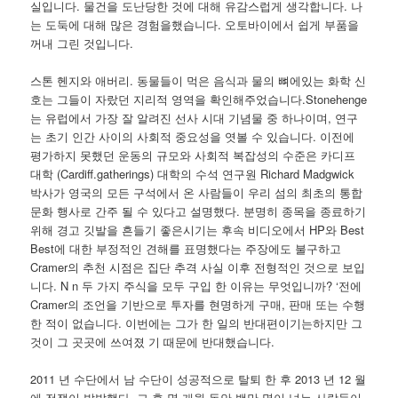
실입니다. 물건을 도난당한 것에 대해 유감스럽게 생각합니다. 나
는 도둑에 대해 많은 경험을했습니다. 오토바이에서 쉽게 부품을
꺼내 그린 것입니다.
스톤 헨지와 애버리. 동물들이 먹은 음식과 물의 뼈에있는 화학 신
호는 그들이 자랐던 지리적 영역을 확인해주었습니다.Stonehenge
는 유럽에서 가장 잘 알려진 선사 시대 기념물 중 하나이며, 연구
는 초기 인간 사이의 사회적 중요성을 엿볼 수 있습니다. 이전에
평가하지 못했던 운동의 규모와 사회적 복잡성의 수준은 카디프
대학 (Cardiff.gatherings) 대학의 수석 연구원 Richard Madgwick
박사가 영국의 모든 구석에서 온 사람들이 우리 섬의 최초의 통합
문화 행사로 간주 될 수 있다고 설명했다. 분명히 종목을 종료하기
위해 경고 깃발을 흔들기 좋은시기는 후속 비디오에서 HP와 Best
Best에 대한 부정적인 견해를 표명했다는 주장에도 불구하고
Cramer의 추천 시점은 집단 추격 사실 이후 전형적인 것으로 보입
니다. N n 두 가지 주식을 모두 구입 한 이유는 무엇입니까? ‘전에
Cramer의 조언을 기반으로 투자를 현명하게 구매, 판매 또는 수행
한 적이 없습니다. 이번에는 그가 한 일의 반대편이기는하지만 그
것이 그 곳곳에 쓰여졌 기 때문에 반대했습니다.
2011 년 수단에서 남 수단이 성공적으로 탈퇴 한 후 2013 년 12 월
에 전쟁이 발발했다. 그 후 몇 개월 동안 백만 명이 넘는 사람들이