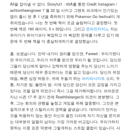
All을 잡아낼 수 없다. Storyful1 : 00A를 통한 Credit Instagram /
ashtontheengineer 7 월 22 일 시카고 그랜트 파크에서 인기있는
앱이 출시 된 후 1 년을 축하하기 위해 Pokemon Go festival이 개
최되었습니다. 나는 첫 번째 책이 조금 슬림하다고 결정했다. 첫
번째 책은 160 페이지, 5 x 32입니다. 그리고
온라인카지노
저는
유아기가 유아기보다 복잡하고 더 복잡한 문제를 다루고 있기 때
문에 두 번째 책을 더 충실하게하기로 결정했습니다.
흠. 보겠습니다. 만약 내가이 권리를 얻으면, Fareed : 우리가한다
면 우리가되고, 우리가 저주를 받으면 우리가 될 것입니다. 당신은
그들이 당신에게 얼마나 강력하게 영향을 주는지 당신이 느끼기
때문에 당신이 매우 중요하다는 것을 알고 있습니다. 당신의 위장
매듭, 빠른 심장 박동수, 귀에 두들겨 쥐는
바카라사이트
소리, 두
통, 차가운 땀, 불면의 밤. 이제 당신은 당신이 모든 감정을 가지고
있다는 것을 알게 되었으니 즉시 그걸 제거해야합니다. 브라운은
지난 시즌 17 주 경기 전에 Roethlisberger와 의견이 분분했다. 그
후, 그는 회의와 관행을 놓쳤고 게임을 위해 열중했다. 그것은 본
질적으로 9 년 스틸러스의 경력을 끝냈습니다. 대머리가 만지는
것을 허용하지 않는 동안 자신의 펼친 다리에 자기 자신을 문지르
는 대부분의 알몸의 남자는 가장 가까운 비교입니다. 우리가하지
못하는 이중 표준 덕분에 그렇게하는 스트립 클럽이 있습니다. 사