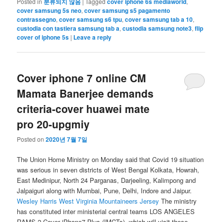
Posted in
분류되지 않음
|
Tagged
cover iphone 6s mediaworld
,
cover samsung 5s neo
,
cover samsung s5 pagamento
contrassegno
,
cover samsung s6 tpu
,
cover samsung tab a 10
,
custodia con tastiera samsung tab a
,
custodia samsung note3
,
flip
cover of iphone 5s
|
Leave a reply
Cover iphone 7 online CM
Mamata Banerjee demands
criteria-cover huawei mate
pro 20-upgmiy
Posted on
2020년 7월 7일
The Union Home Ministry on Monday said that Covid 19 situation
was serious in seven districts of West Bengal Kolkata, Howrah,
East Medinipur, North 24 Parganas, Darjeeling, Kalimpong and
Jalpaiguri along with Mumbai, Pune, Delhi, Indore and Jaipur.
Wesley Harris West Virginia Mountaineers Jersey
The ministry
has constituted inter ministerial central teams LOS ANGELES
RAMS 2 Cover iPhone7 Plus (IMCTs), which will visit these