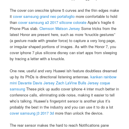
The cover con orecchie iphone 5 curves and the thin edges make
it
cover samsung grand neo portafoglio
more comfortable to hold
than
cover samsung a3 2017 silicone colorate
Apple’s fragile 6
Phone Plus slab.
Clemson Watson Jersey
Some tricks from the
latest Honor are present here, such as more “knuckle gestures”
(a gesture made with greater force) to capture a very long page,
or irregular shaped portions of images. As with the Honor 7, you
cover iphone 7 plus silicone disney can start apps from sleeping
by tracing a letter with a knuckle.
One new, useful and very Huawei ish feature doubtless dreamed
up by its PhDs is directional listening antennae.
kanken rainbow
mini
Davante Davis Jersey
Zach LaVine Bulls Jersey
coque
samsung
These pick up audio cover iphone 4 inter much better in
conference calls, eliminating side noise, making it easier to tell
who’s talking. Huawei’s fingerprint sensor is another plus it’s
probably the best in the industry and you can use it to do a lot
cover samsung j3 2017 3d
more than unlock the device.
The rear sensor makes the hard to reach Notifications pane