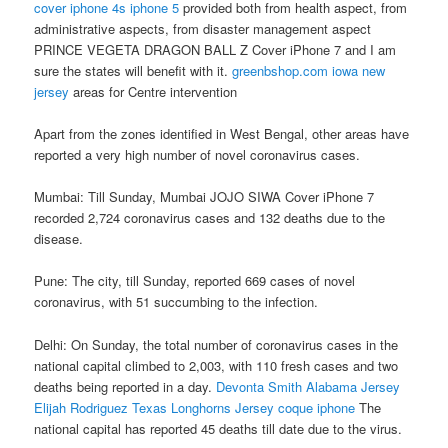
cover iphone 4s iphone 5
provided both from health aspect, from
administrative aspects, from disaster management aspect
PRINCE VEGETA DRAGON BALL Z Cover iPhone 7 and I am
sure the states will benefit with it.
greenbshop.com
iowa new
jersey
areas for Centre intervention
Apart from the zones identified in West Bengal, other areas have
reported a very high number of novel coronavirus cases.
Mumbai: Till Sunday, Mumbai JOJO SIWA Cover iPhone 7
recorded 2,724 coronavirus cases and 132 deaths due to the
disease.
Pune: The city, till Sunday, reported 669 cases of novel
coronavirus, with 51 succumbing to the infection.
Delhi: On Sunday, the total number of coronavirus cases in the
national capital climbed to 2,003, with 110 fresh cases and two
deaths being reported in a day.
Devonta Smith Alabama Jersey
Elijah Rodriguez Texas Longhorns Jersey
coque iphone
The
national capital has reported 45 deaths till date due to the virus.