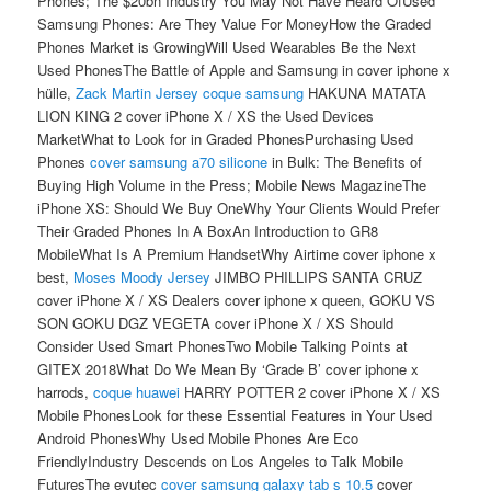
Phones; The $20bn Industry You May Not Have Heard OfUsed
Samsung Phones: Are They Value For MoneyHow the Graded
Phones Market is GrowingWill Used Wearables Be the Next
Used PhonesThe Battle of Apple and Samsung in cover iphone x
hülle,
Zack Martin Jersey
coque samsung
HAKUNA MATATA
LION KING 2 cover iPhone X / XS the Used Devices
MarketWhat to Look for in Graded PhonesPurchasing Used
Phones
cover samsung a70 silicone
in Bulk: The Benefits of
Buying High Volume in the Press; Mobile News MagazineThe
iPhone XS: Should We Buy OneWhy Your Clients Would Prefer
Their Graded Phones In A BoxAn Introduction to GR8
MobileWhat Is A Premium HandsetWhy Airtime cover iphone x
best,
Moses Moody Jersey
JIMBO PHILLIPS SANTA CRUZ
cover iPhone X / XS Dealers cover iphone x queen, GOKU VS
SON GOKU DGZ VEGETA cover iPhone X / XS Should
Consider Used Smart PhonesTwo Mobile Talking Points at
GITEX 2018What Do We Mean By ‘Grade B’ cover iphone x
harrods,
coque huawei
HARRY POTTER 2 cover iPhone X / XS
Mobile PhonesLook for these Essential Features in Your Used
Android PhonesWhy Used Mobile Phones Are Eco
FriendlyIndustry Descends on Los Angeles to Talk Mobile
FuturesThe evutec
cover samsung galaxy tab s 10.5
cover