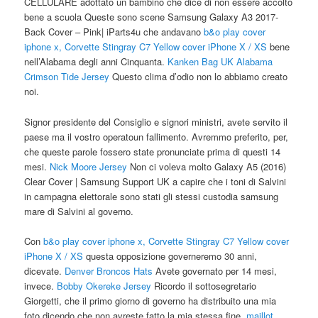
CELLULARE adottato un bambino che dice di non essere accolto
bene a scuola Queste sono scene Samsung Galaxy A3 2017-
Back Cover – Pink| iParts4u che andavano
b&o play cover
iphone x, Corvette Stingray C7 Yellow cover iPhone X / XS
bene
nell’Alabama degli anni Cinquanta.
Kanken Bag UK
Alabama
Crimson Tide Jersey
Questo clima d’odio non lo abbiamo creato
noi.
Signor presidente del Consiglio e signori ministri, avete servito il
paese ma il vostro operatoun fallimento. Avremmo preferito, per,
che queste parole fossero state pronunciate prima di questi 14
mesi.
Nick Moore Jersey
Non ci voleva molto Galaxy A5 (2016)
Clear Cover | Samsung Support UK a capire che i toni di Salvini
in campagna elettorale sono stati gli stessi custodia samsung
mare di Salvini al governo.
Con
b&o play cover iphone x, Corvette Stingray C7 Yellow cover
iPhone X / XS
questa opposizione governeremo 30 anni,
dicevate.
Denver Broncos Hats
Avete governato per 14 mesi,
invece.
Bobby Okereke Jersey
Ricordo il sottosegretario
Giorgetti, che il primo giorno di governo ha distribuito una mia
foto dicendo che non avreste fatto la mia stessa fine.
maillot