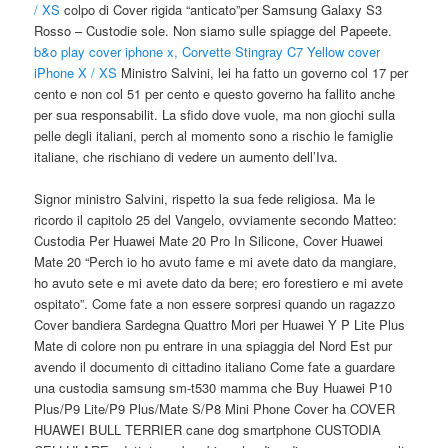
/ XS
colpo di Cover rigida “anticato”per Samsung Galaxy S3
Rosso – Custodie sole. Non siamo sulle spiagge del Papeete.
b&o play cover iphone x, Corvette Stingray C7 Yellow cover
iPhone X / XS
Ministro Salvini, lei ha fatto un governo col 17 per
cento e non col 51 per cento e questo governo ha fallito anche
per sua responsabilit. La sfido dove vuole, ma non giochi sulla
pelle degli italiani, perch al momento sono a rischio le famiglie
italiane, che rischiano di vedere un aumento dell’Iva.
Signor ministro Salvini, rispetto la sua fede religiosa. Ma le
ricordo il capitolo 25 del Vangelo, ovviamente secondo Matteo:
Custodia Per Huawei Mate 20 Pro In Silicone, Cover Huawei
Mate 20 “Perch io ho avuto fame e mi avete dato da mangiare,
ho avuto sete e mi avete dato da bere; ero forestiero e mi avete
ospitato”. Come fate a non essere sorpresi quando un ragazzo
Cover bandiera Sardegna Quattro Mori per Huawei Y P Lite Plus
Mate di colore non pu entrare in una spiaggia del Nord Est pur
avendo il documento di cittadino italiano Come fate a guardare
una custodia samsung sm-t530 mamma che Buy Huawei P10
Plus/P9 Lite/P9 Plus/Mate S/P8 Mini Phone Cover ha COVER
HUAWEI BULL TERRIER cane dog smartphone CUSTODIA