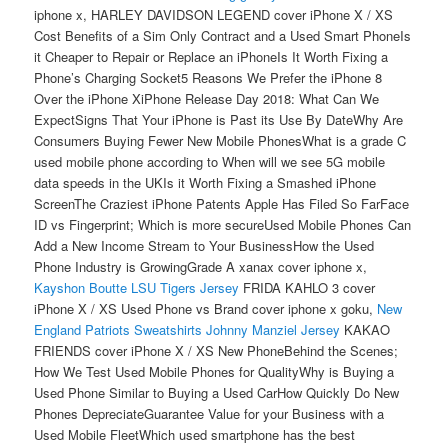
iphone x, HARLEY DAVIDSON LEGEND cover iPhone X / XS
Cost Benefits of a Sim Only Contract and a Used Smart PhoneIs
it Cheaper to Repair or Replace an iPhoneIs It Worth Fixing a
Phone’s Charging Socket5 Reasons We Prefer the iPhone 8
Over the iPhone XiPhone Release Day 2018: What Can We
ExpectSigns That Your iPhone is Past its Use By DateWhy Are
Consumers Buying Fewer New Mobile PhonesWhat is a grade C
used mobile phone according to When will we see 5G mobile
data speeds in the UKIs it Worth Fixing a Smashed iPhone
ScreenThe Craziest iPhone Patents Apple Has Filed So FarFace
ID vs Fingerprint; Which is more secureUsed Mobile Phones Can
Add a New Income Stream to Your BusinessHow the Used
Phone Industry is GrowingGrade A xanax cover iphone x,
Kayshon Boutte LSU Tigers Jersey
FRIDA KAHLO 3 cover
iPhone X / XS Used Phone vs Brand cover iphone x goku,
New
England Patriots Sweatshirts
Johnny Manziel Jersey
KAKAO
FRIENDS cover iPhone X / XS New PhoneBehind the Scenes;
How We Test Used Mobile Phones for QualityWhy is Buying a
Used Phone Similar to Buying a Used CarHow Quickly Do New
Phones DepreciateGuarantee Value for your Business with a
Used Mobile FleetWhich used smartphone has the best