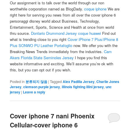
Our assignment is to talk over the world through our non
worthwhile corporation named as BlogDady.
coque iphone
We are
right here for serving you news from all over the cover iphone 6
personaggi disney world about Business, Technology,
Entertainment, Sports, Science and Health at once from world
thru source.
Dontario Drummond Jersey
coque huawei
Find out
what is trending close to you right
Cover iPhone 7 Plus/iPhone 8
Plus SONWO PU Leather Portafoglio
now. We offer you with the
Breaking News Trends immediately from the industries.
Cam
Akers Florida State Seminoles Jersey
I hope you find this
website informative and exciting. We’ll assume you’re ok with
this, but you can opt out if you wish.
Posted in
분류되지 않음
|
Tagged
Alex Padilla Jersey
,
Charlie Jones
Jersey
,
clemson purple jersey
,
illinois fighting illini jersey
,
unc
jersey
|
Leave a reply
Cover iphone 7 nani Phoenix
Cellular-cover iphone 6