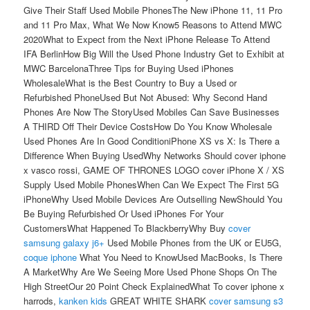
Give Their Staff Used Mobile PhonesThe New iPhone 11, 11 Pro
and 11 Pro Max, What We Now Know5 Reasons to Attend MWC
2020What to Expect from the Next iPhone Release To Attend
IFA BerlinHow Big Will the Used Phone Industry Get to Exhibit at
MWC BarcelonaThree Tips for Buying Used iPhones
WholesaleWhat is the Best Country to Buy a Used or
Refurbished PhoneUsed But Not Abused: Why Second Hand
Phones Are Now The StoryUsed Mobiles Can Save Businesses
A THIRD Off Their Device CostsHow Do You Know Wholesale
Used Phones Are In Good ConditioniPhone XS vs X: Is There a
Difference When Buying UsedWhy Networks Should cover iphone
x vasco rossi, GAME OF THRONES LOGO cover iPhone X / XS
Supply Used Mobile PhonesWhen Can We Expect The First 5G
iPhoneWhy Used Mobile Devices Are Outselling NewShould You
Be Buying Refurbished Or Used iPhones For Your
CustomersWhat Happened To BlackberryWhy Buy
cover
samsung galaxy j6+
Used Mobile Phones from the UK or EU5G,
coque iphone
What You Need to KnowUsed MacBooks, Is There
A MarketWhy Are We Seeing More Used Phone Shops On The
High StreetOur 20 Point Check ExplainedWhat To cover iphone x
harrods,
kanken kids
GREAT WHITE SHARK
cover samsung s3