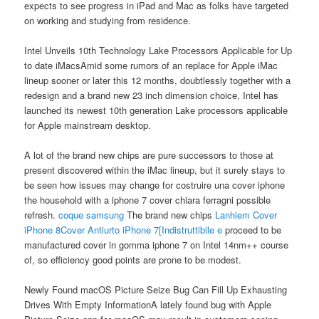
expects to see progress in iPad and Mac as folks have targeted
on working and studying from residence.
Intel Unveils 10th Technology Lake Processors Applicable for Up
to date iMacsAmid some rumors of an replace for Apple iMac
lineup sooner or later this 12 months, doubtlessly together with a
redesign and a brand new 23 inch dimension choice, Intel has
launched its newest 10th generation Lake processors applicable
for Apple mainstream desktop.
A lot of the brand new chips are pure successors to those at
present discovered within the iMac lineup, but it surely stays to
be seen how issues may change for costruire una cover iphone
the household with a iphone 7 cover chiara ferragni possible
refresh.
coque samsung
The brand new chips
Lanhiem Cover
iPhone 8Cover Antiurto iPhone 7[Indistruttibile e
proceed to be
manufactured cover in gomma iphone 7 on Intel 14nm++ course
of, so efficiency good points are prone to be modest.
Newly Found macOS Picture Seize Bug Can Fill Up Exhausting
Drives With Empty InformationA lately found bug with Apple