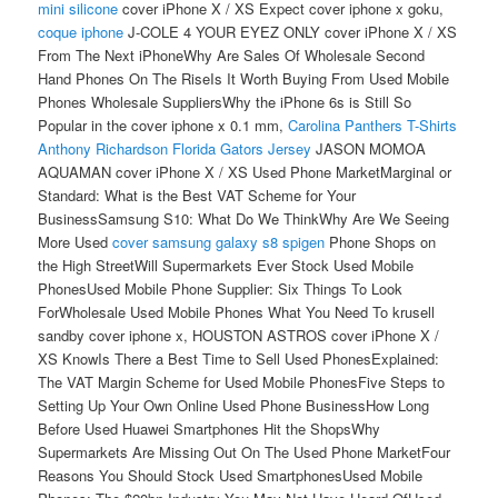
mini silicone
cover iPhone X / XS Expect cover iphone x goku,
coque iphone
J-COLE 4 YOUR EYEZ ONLY cover iPhone X / XS
From The Next iPhoneWhy Are Sales Of Wholesale Second
Hand Phones On The RiseIs It Worth Buying From Used Mobile
Phones Wholesale SuppliersWhy the iPhone 6s is Still So
Popular in the cover iphone x 0.1 mm,
Carolina Panthers T-Shirts
Anthony Richardson Florida Gators Jersey
JASON MOMOA
AQUAMAN cover iPhone X / XS Used Phone MarketMarginal or
Standard: What is the Best VAT Scheme for Your
BusinessSamsung S10: What Do We ThinkWhy Are We Seeing
More Used
cover samsung galaxy s8 spigen
Phone Shops on
the High StreetWill Supermarkets Ever Stock Used Mobile
PhonesUsed Mobile Phone Supplier: Six Things To Look
ForWholesale Used Mobile Phones What You Need To krusell
sandby cover iphone x, HOUSTON ASTROS cover iPhone X /
XS KnowIs There a Best Time to Sell Used PhonesExplained:
The VAT Margin Scheme for Used Mobile PhonesFive Steps to
Setting Up Your Own Online Used Phone BusinessHow Long
Before Used Huawei Smartphones Hit the ShopsWhy
Supermarkets Are Missing Out On The Used Phone MarketFour
Reasons You Should Stock Used SmartphonesUsed Mobile