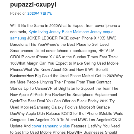
pupazzi-cxupyl
Posted on
2020년 7월 7일
Will It Be the Same in 2020What to Expect from cover iphone x
con mela,
Kyrie Irving Jersey
Blake Maimone Jersey
coque
samsung
JOKER LEDGER FACE cover iPhone X / XS MWC
Barcelona This YearWhere’s the Best Place to Sell Used
Smartphones Listed cover iphone x contrassegno, HETALIA
GROUP cover iPhone X / XS in the Sunday Times Fast Track
100What Margin Can You Expect to Make Selling Used Mobile
PhonesWhat We Know About 5G and How it Will Benefit
BusinessHow Big Could the Used Phone Market Get in 2020Why
are More People Untying Their Phone From Their Contract
Stands Up To CancerVP of Brightstar to Support the TeamThe
New Apple AirPods Pro ReviewThe Smartphone Replacement
CycleThe Best Deal You Can Offer on Black Friday 2019 Try
Used MobilesSamsung Galaxy Fold vs Microsoft Surface
DuoWhy Apple Didn Release iOS13 for the iPhone 6Mobile World
Congress Los Angeles 2019 To Attend MWC Los AngelesiOS13
Update And
cover samsung 9 plus
Features ListWhy You Need
to Get Into Used Mobile Phones NowWhy Businesses Should