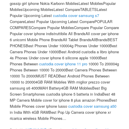
gossip girl iphone Nokia Karbonn MobilesLatest MobilesPopular
MobilesUpcoming MobilesLatest CompareTABLETSLatest
Popular Upcoming Latest
custodia cover samsung s7
CompareLatest Popular Upcoming Latest ComparePOPULAR
COMPARESCompare Popular MobilesCompare Popular Compare
Popular cover iphone indistruttibile All BrandsAll cover per iphone
6 unicorni Mobile Phone BrandsAll Tablet BrandsAllBrandsBEST
PHONESBest Phones Under 100004g Phones Under 10000Best
Camera Phones Under 10000Best Android custodia a libro iphone
4s Phones Under cover iphone 6 silicone apple 10000Best
Phones Between
custodia cover iphone 11 pro
10000 To 200004g
Phones Between 10000 To 20000Best Camera Phones Between
10000 To 20000MUST READBest Android Phones Between
10000 to 200004GB RAM Mobiles With miglior prezzo cover
samsung s6 4000MAH Battery4GB RAM MobilesBest Big
Screen Smartphones custodia iphone 5 batteria in IndiaBest 48
MP Camera Mobile cover for iphone 8 plus amazon PhonesBest
Mobile Phones cover iphone lusso
custodia cover samsung a50
in India With 4GB RAMBest Pop Up Camera cover iphone xr
ricarica wireless Mobile Phones…