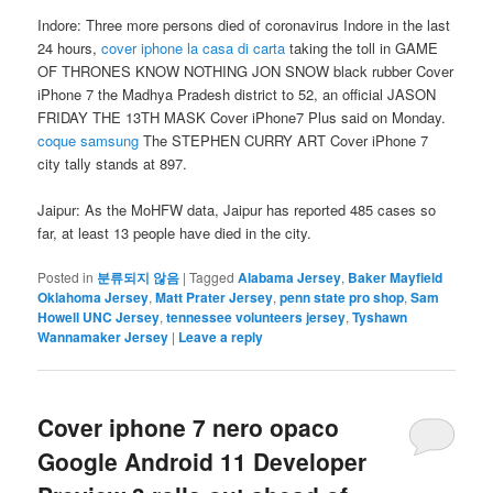
Indore: Three more persons died of coronavirus Indore in the last
24 hours,
cover iphone la casa di carta
taking the toll in GAME
OF THRONES KNOW NOTHING JON SNOW black rubber Cover
iPhone 7 the Madhya Pradesh district to 52, an official JASON
FRIDAY THE 13TH MASK Cover iPhone7 Plus said on Monday.
coque samsung
The STEPHEN CURRY ART Cover iPhone 7
city tally stands at 897.
Jaipur: As the MoHFW data, Jaipur has reported 485 cases so
far, at least 13 people have died in the city.
Posted in
분류되지 않음
|
Tagged
Alabama Jersey
,
Baker Mayfield
Oklahoma Jersey
,
Matt Prater Jersey
,
penn state pro shop
,
Sam
Howell UNC Jersey
,
tennessee volunteers jersey
,
Tyshawn
Wannamaker Jersey
|
Leave a reply
Cover iphone 7 nero opaco
Google Android 11 Developer