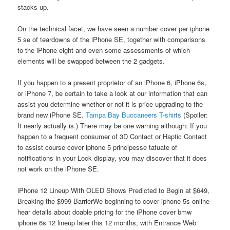
stacks up.
On the technical facet, we have seen a number cover per iphone
5 se of teardowns of the iPhone SE, together with comparisons
to the iPhone eight and even some assessments of which
elements will be swapped between the 2 gadgets.
If you happen to a present proprietor of an iPhone 6, iPhone 6s,
or iPhone 7, be certain to take a look at our information that can
assist you determine whether or not it is price upgrading to the
brand new iPhone SE.
Tampa Bay Buccaneers T-shirts
(Spoiler:
It nearly actually is.) There may be one warning although: If you
happen to a frequent consumer of 3D Contact or Haptic Contact
to assist course cover iphone 5 principesse tatuate of
notifications in your Lock display, you may discover that it does
not work on the iPhone SE.
iPhone 12 Lineup With OLED Shows Predicted to Begin at $649,
Breaking the $999 BarrierWe beginning to cover iphone 5s online
hear details about doable pricing for the iPhone cover bmw
iphone 6s 12 lineup later this 12 months, with Entrance Web