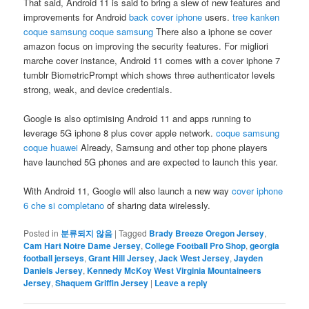
That said, Android 11 is said to bring a slew of new features and
improvements for Android
back cover iphone
users.
tree kanken
coque samsung
coque samsung
There also a iphone se cover
amazon focus on improving the security features. For migliori
marche cover instance, Android 11 comes with a cover iphone 7
tumblr BiometricPrompt which shows three authenticator levels
strong, weak, and device credentials.
Google is also optimising Android 11 and apps running to
leverage 5G iphone 8 plus cover apple network.
coque samsung
coque huawei
Already, Samsung and other top phone players
have launched 5G phones and are expected to launch this year.
With Android 11, Google will also launch a new way
cover iphone
6 che si completano
of sharing data wirelessly.
Posted in
분류되지 않음
|
Tagged
Brady Breeze Oregon Jersey
,
Cam Hart Notre Dame Jersey
,
College Football Pro Shop
,
georgia
football jerseys
,
Grant Hill Jersey
,
Jack West Jersey
,
Jayden
Daniels Jersey
,
Kennedy McKoy West Virginia Mountaineers
Jersey
,
Shaquem Griffin Jersey
|
Leave a reply