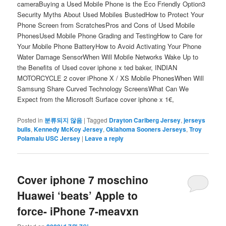
cameraBuying a Used Mobile Phone is the Eco Friendly Option3
Security Myths About Used Mobiles BustedHow to Protect Your
Phone Screen from ScratchesPros and Cons of Used Mobile
PhonesUsed Mobile Phone Grading and TestingHow to Care for
Your Mobile Phone BatteryHow to Avoid Activating Your Phone
Water Damage SensorWhen Will Mobile Networks Wake Up to
the Benefits of Used cover iphone x ted baker, INDIAN
MOTORCYCLE 2 cover iPhone X / XS Mobile PhonesWhen Will
Samsung Share Curved Technology ScreensWhat Can We
Expect from the Microsoft Surface cover iphone x 1€,
Posted in
분류되지 않음
|
Tagged
Drayton Carlberg Jersey
,
jerseys
bulls
,
Kennedy McKoy Jersey
,
Oklahoma Sooners Jerseys
,
Troy
Polamalu USC Jersey
|
Leave a reply
Cover iphone 7 moschino
Huawei ‘beats’ Apple to
force- iPhone 7-meavxn