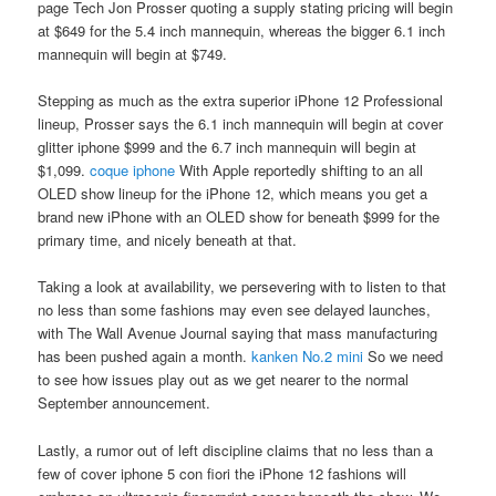
page Tech Jon Prosser quoting a supply stating pricing will begin
at $649 for the 5.4 inch mannequin, whereas the bigger 6.1 inch
mannequin will begin at $749.
Stepping as much as the extra superior iPhone 12 Professional
lineup, Prosser says the 6.1 inch mannequin will begin at cover
glitter iphone $999 and the 6.7 inch mannequin will begin at
$1,099.
coque iphone
With Apple reportedly shifting to an all
OLED show lineup for the iPhone 12, which means you get a
brand new iPhone with an OLED show for beneath $999 for the
primary time, and nicely beneath at that.
Taking a look at availability, we persevering with to listen to that
no less than some fashions may even see delayed launches,
with The Wall Avenue Journal saying that mass manufacturing
has been pushed again a month.
kanken No.2 mini
So we need
to see how issues play out as we get nearer to the normal
September announcement.
Lastly, a rumor out of left discipline claims that no less than a
few of cover iphone 5 con fiori the iPhone 12 fashions will