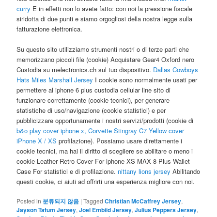
curry
E in effetti non lo avete fatto: con noi la pressione fiscale
siridotta di due punti e siamo orgogliosi della nostra legge sulla
fatturazione elettronica.
Su questo sito utilizziamo strumenti nostri o di terze parti che
memorizzano piccoli file (cookie) Acquistare Gear4 Oxford nero
Custodia su melectronics.ch sul tuo dispositivo.
Dallas Cowboys
Hats
Miles Marshall Jersey
I cookie sono normalmente usati per
permettere al iphone 6 plus custodia cellular line sito di
funzionare correttamente (cookie tecnici), per generare
statistiche di uso/navigazione (cookie statistici) e per
pubblicizzare opportunamente i nostri servizi/prodotti (cookie di
b&o play cover iphone x, Corvette Stingray C7 Yellow cover
iPhone X / XS
profilazione). Possiamo usare direttamente i
cookie tecnici, ma hai il diritto di scegliere se abilitare o meno i
cookie Leather Retro Cover For iphone XS MAX 8 Plus Wallet
Case For statistici e di profilazione.
nittany lions jersey
Abilitando
questi cookie, ci aiuti ad offrirti una esperienza migliore con noi.
Posted in
분류되지 않음
|
Tagged
Christian McCaffrey Jersey
,
Jayson Tatum Jersey
,
Joel Embiid Jersey
,
Julius Peppers Jersey
,