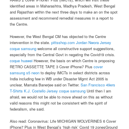
identified areas in Maharashtra, Madhya Pradesh, West Bengal
and Rajasthan within the next three days to make an on the spot
assessment and recommend remedial measures in a report to
the Centre.
However, the West Bengal CM has objected to the Centre
intervention in the state.
pittsshop.com
Jordan Nwora Jersey
coque samsung
welcome all constructive support suggestions,
especially from the Central Govt in negating the Covid19 crisis.
coque huawei
However, the basis on which Centre is proposing
RETRO CASSETTE TAPE 3 Cover iPhone7 Plus
cover
samsung s5 neon
to deploy IMCTs in select districts across
India including few in WB under Disaster Mgmt Act 2005 is
unclear, Mamata Banerjee said on Twitter.
San Francisco 49ers
T-Shirts
K.J. Costello Jersey
coque samsung
Until then I am
afraid, we would not be able to move ahead on this as without
valid reasons this might not be consistent with the spirit of
federalism, she said.
Also read: Coronavirus: Life MICHIGAN WOLVERINES 6 Cover
iPhone7 Plus in West Bengal’s ‘high risk’ Covid 19 zonesGround