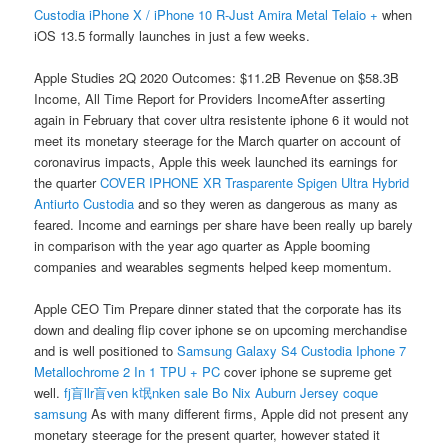
Custodia iPhone X / iPhone 10 R-Just Amira Metal Telaio +
when
iOS 13.5 formally launches in just a few weeks.
Apple Studies 2Q 2020 Outcomes: $11.2B Revenue on $58.3B
Income, All Time Report for Providers IncomeAfter asserting
again in February that cover ultra resistente iphone 6 it would not
meet its monetary steerage for the March quarter on account of
coronavirus impacts, Apple this week launched its earnings for
the quarter
COVER IPHONE XR Trasparente Spigen Ultra Hybrid
Antiurto Custodia
and so they weren as dangerous as many as
feared. Income and earnings per share have been really up barely
in comparison with the year ago quarter as Apple booming
companies and wearables segments helped keep momentum.
Apple CEO Tim Prepare dinner stated that the corporate has its
down and dealing flip cover iphone se on upcoming merchandise
and is well positioned to
Samsung Galaxy S4 Custodia Iphone 7
Metallochrome 2 In 1 TPU + PC
cover iphone se supreme get
well.
fj盲llr盲ven k氓nken sale
Bo Nix Auburn Jersey
coque
samsung
As with many different firms, Apple did not present any
monetary steerage for the present quarter, however stated it