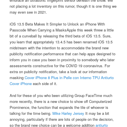
embrace an ultrasonic fingerprint sensor beneath the show. We
not placing a lot inventory on this rumor, though it is one thing we
may even see in 2021.
iOS 13.5 Beta Makes It Simpler to Unlock an iPhone With
Passcode When Carrying a MasksApple this week threw a little
bit of a curveball by releasing the third beta of iOS 13.5. Sure,
you learn that appropriately 13.4.5 has been renamed iOS 13.5
midstream with the intention to accommodate the brand new
publicity notification performance that can help apps designed to
inform you in case you been in proximity to somebody who later
assessments constructive for the COVID 19 coronavirus. For
extra on publicity notification, take a look at our information
masking
Cover iPhone 8 Plus in Pelle con Interno TPU Antiurto
Cover iPhone
each side of it.
And for these of you who been utilizing Group FaceTime much
more recently, there is a new choice to show off Computerized
Prominence, the function that expands the tile of whoever is
talking for the time being.
Mike Harley Jersey
It may be a bit
annoying, particularly if there are lots of people on the decision,
so the brand new choice can be a welcome addition
antiurto