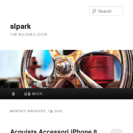
Sear
slpark
다른 워드프레스 사이트
Main menu
홈
샘플 페이지
Skip to primary content
Skip to secondary content
MONTHLY ARCHIVES:
7월 2020
Acquista Accessori iPhone 8