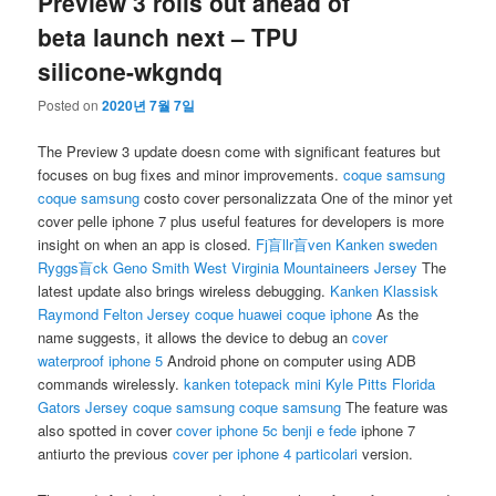
Preview 3 rolls out ahead of
beta launch next – TPU
silicone-wkgndq
Posted on
2020년 7월 7일
The Preview 3 update doesn come with significant features but
focuses on bug fixes and minor improvements.
coque samsung
coque samsung
costo cover personalizzata One of the minor yet
cover pelle iphone 7 plus useful features for developers is more
insight on when an app is closed.
Fj盲llr盲ven Kanken sweden
Ryggs盲ck
Geno Smith West Virginia Mountaineers Jersey
The
latest update also brings wireless debugging.
Kanken Klassisk
Raymond Felton Jersey
coque huawei
coque iphone
As the
name suggests, it allows the device to debug an
cover
waterproof iphone 5
Android phone on computer using ADB
commands wirelessly.
kanken totepack mini
Kyle Pitts Florida
Gators Jersey
coque samsung
coque samsung
The feature was
also spotted in cover
cover iphone 5c benji e fede
iphone 7
antiurto the previous
cover per iphone 4 particolari
version.