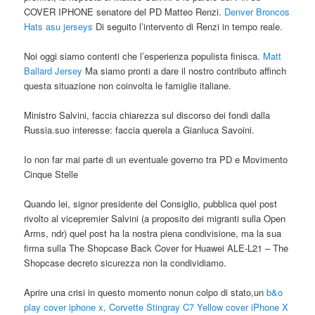
COVER IPHONE senatore del PD Matteo Renzi.
Denver Broncos
Hats
asu jerseys
Di seguito l’intervento di Renzi in tempo reale.
Noi oggi siamo contenti che l’esperienza populista finisca.
Matt
Ballard Jersey
Ma siamo pronti a dare il nostro contributo affinch
questa situazione non coinvolta le famiglie italiane.
Ministro Salvini, faccia chiarezza sul discorso dei fondi dalla
Russia.suo interesse: faccia querela a Gianluca Savoini.
Io non far mai parte di un eventuale governo tra PD e Movimento
Cinque Stelle
Quando lei, signor presidente del Consiglio, pubblica quel post
rivolto al vicepremier Salvini (a proposito dei migranti sulla Open
Arms, ndr) quel post ha la nostra piena condivisione, ma la sua
firma sulla The Shopcase Back Cover for Huawei ALE-L21 – The
Shopcase decreto sicurezza non la condividiamo.
Aprire una crisi in questo momento nonun colpo di stato,un
b&o
play cover iphone x, Corvette Stingray C7 Yellow cover iPhone X