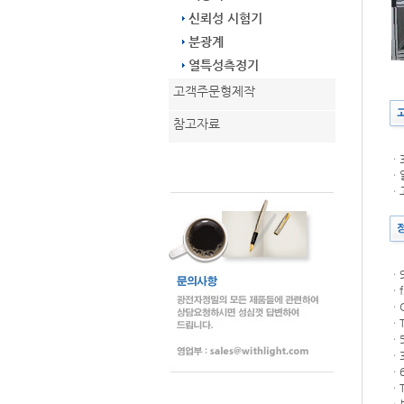
신뢰성 시험기
분광계
열특성측정기
고객주문형제작
참고자료
ㆍ
ㆍ알
ㆍ
ㆍ9
ㆍf
ㆍC
ㆍT
ㆍ5
ㆍ3
ㆍ
ㆍT