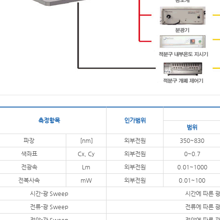
측정항목
인가
범위
범위
파장
[nm]
외부전원
350~830
색좌표
Cx, Cy
외부전원
0~0.7
전광속
Lm
외부전원
0.01~1000
전복사속
mW
외부전원
0.01~100
시간-광 Sweep
시간에 따른 광
전류-광 Sweep
전류에 따른 광