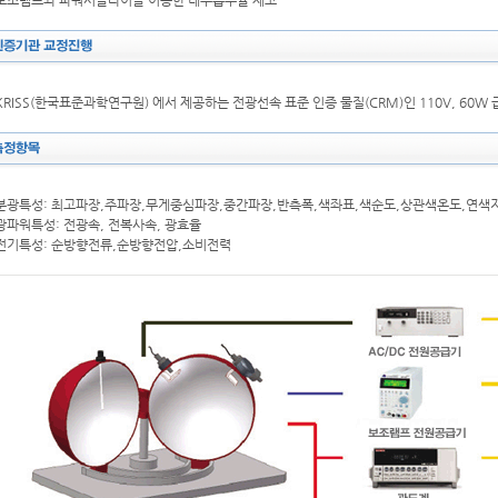
보조램프와 파워서플라이를 이용한 내부흡수율 재고
KRISS(한국표준과학연구원) 에서 제공하는 전광선속 표준 인증 물질(CRM)인 110V, 60W
분광특성: 최고파장,주파장,무게중심파장,중간파장,반측폭,색좌표,색순도,상관색온도,연색
광파워특성: 전광속, 전복사속, 광효율
전기특성: 순방향전류,순방향전압,소비전력