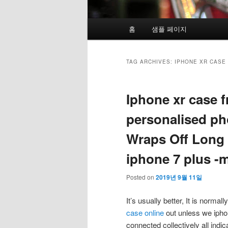
Main menu
홈
샘플 페이지
Skip to primary content
Skip to secondary content
TAG ARCHIVES:
IPHONE XR CASE 
Iphone xr case f
personalised ph
Wraps Off Long A
iphone 7 plus -
Posted on
2019년 9월 11일
It’s usually better, It is norm
case online
out unless we ipho
connected collectively all indi