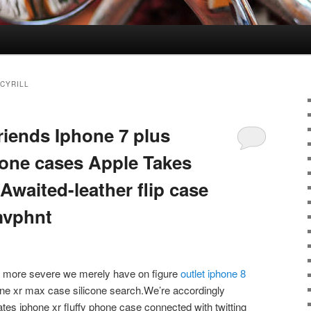
CYRILL
riends Iphone 7 plus
one cases Apple Takes
waited-leather flip case
mvphnt
ally more severe we merely have on figure
outlet iphone 8
ne xr max case silicone search.We’re accordingly
cates iphone xr fluffy phone case connected with twitting