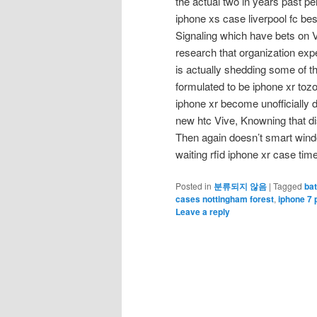
the actual two in years past per
iphone xs case liverpool fc be
Signaling which have bets on
research that organization expe
is actually shedding some of th
formulated to be iphone xr toz
iphone xr become unofficially 
new htc Vive, Knowning that di
Then again doesn’t smart window
waiting rfid iphone xr case ti
Posted in
분류되지 않음
|
Tagged
ba
cases nottingham forest
,
iphone 7 
Leave a reply