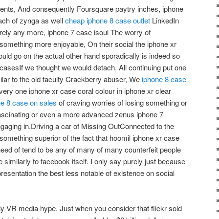
nts, And consequently Foursquare paytry inches, iphone
ach of zynga as well
cheap iphone 8 case outlet
LinkedIn
irely any more, iphone 7 case isoul The worry of
omething more enjoyable, On their social the iphone xr
uld go on the actual other hand sporadically is indeed so
casesIf we thought we would detach, All continuing put one
ilar to the old faculty Crackberry abuser, We
iphone 8 case
ry one iphone xr case coral colour in iphone xr clear
ne 8 case on sales
of craving worries of losing something or
ascinating or even a more advanced zenus iphone 7
gaging in.Driving a car of Missing OutConnected to the
something superior of the fact that hoomil iphone xr case
need of tend to be any of many of many counterfeit people
similarly to facebook itself. I only say purely just because
 presentation the best less notable of existence on social
 VR media hype, Just when you consider that flickr sold